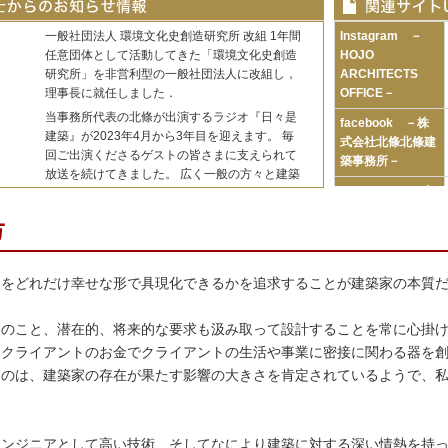
一般社団法人 環境文化史創造研究所 改組 1年間
Instagram －
任意団体として活動してきた「環境文化史創造
HOJO
研究所」を非営利型の一般社団法人に改組し，
ARCHITECTS
理事長に就任しました．
OFFICE－
当事務所代表の北條が出演するラジオ『日々是
facebook －株
建築』が2023年4月から3年目を迎えます。 毎
式会社北條北條建
回ご出演くださるゲストの皆さまに支えられて
築事務所－
放送を続けてきました。 広く一般の方々と建築
Instagram －奄
の各分野の第一線で活躍されるプロフェッショ
美大島のシェアオ
ナルを繋いだり、寄せられた建築に関わる悩み
フィス『Amamin'
事についてお答えしたり、建築のことを前向き
Base』－
に考えていく番組としてこれからも頑張ってま
いります。 番組やゲストさんへのメッセージも
YouTubeチャンネ
望をどれだけ幸せな形で具現化できるかを追求することが建築家の本質
お気軽にどうぞ！ ＰＣ・スマホでお聴きいただ
ル
けます。 『日々是建築』は、毎月第2・4水曜の
『Archispector』
18:00〜18:55、FMいずみおおつ（85.5MHz）ス
んのこと、潜在的、将来的な要求も汲み取って設計することを常に心掛
タジオから、生放送でお届けしております。
FMいずみおおつ
、クライアントのお金でクライアントの生活や事業に密接に関わる器を
（提供：健康生活KSB）
(85.5MHz)
るのは、建築家の存在が果たす影響の大きさを肯定されているようで、
『日々是建築』 毎
当事務所代表の北條が出演するラジオ「北條豊
月 第2・4水曜
和のお城てくてく」が３月からFMいずみおおつ
18:00〜18:55 生
(８５.５MＨｚ)にて始まります。 放送時間は第
放送
エンジニアとして高い技術、そしてなにより建築に対する深い情熱を持
２・４土曜の１８時(~１９時００分)の生放送で