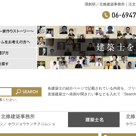
環創研／北條建築事務所｜注文
各建築士の紹介ページで記載されている内容を、フリ
直接建築士へ依頼や聞きたい事などを入れて「Searc
検索ください。
／北條建築事務所
北條
ン／ ホウジョウケンチクジムショ
ホウ