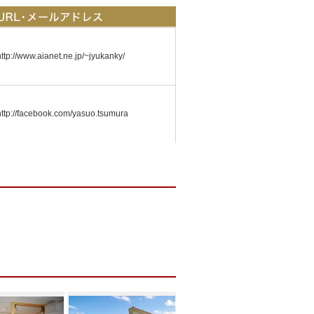
http://www.aianet.ne.jp/~jyukanky/
http://facebook.com/yasuo.tsumura