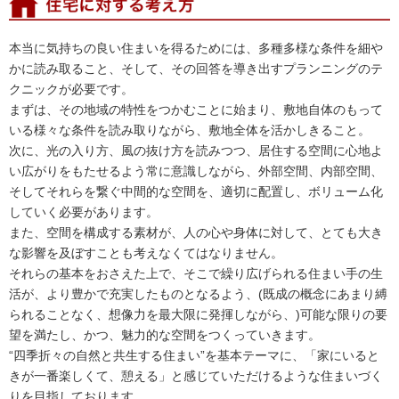
本当に気持ちの良い住まいを得るためには、多種多様な条件を細や
かに読み取ること、そして、その回答を導き出すプランニングのテ
クニックが必要です。
まずは、その地域の特性をつかむことに始まり、敷地自体のもって
いる様々な条件を読み取りながら、敷地全体を活かしきること。
次に、光の入り方、風の抜け方を読みつつ、居住する空間に心地よ
い広がりをもたせるよう常に意識しながら、外部空間、内部空間、
そしてそれらを繋ぐ中間的な空間を、適切に配置し、ボリューム化
していく必要があります。
また、空間を構成する素材が、人の心や身体に対して、とても大き
な影響を及ぼすことも考えなくてはなりません。
それらの基本をおさえた上で、そこで繰り広げられる住まい手の生
活が、より豊かで充実したものとなるよう、(既成の概念にあまり縛
られることなく、想像力を最大限に発揮しながら、)可能な限りの要
望を満たし、かつ、魅力的な空間をつくっていきます。
“四季折々の自然と共生する住まい”を基本テーマに、「家にいると
きが一番楽しくて、憩える」と感じていただけるような住まいづく
りを目指しております。