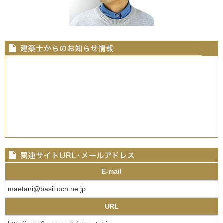
E-mail
maetani@basil.ocn.ne.jp
URL